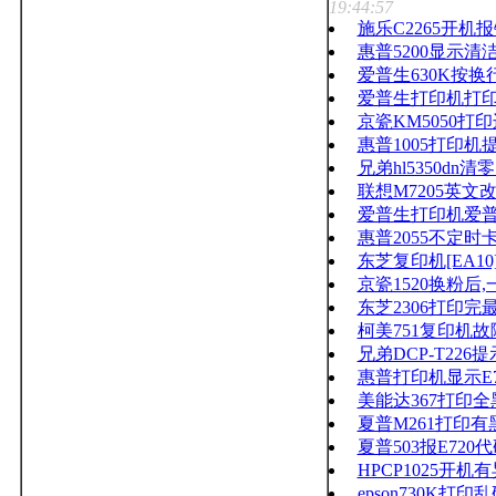
19:44:57
施乐C2265开机报
惠普5200显示
爱普生630K按换
爱普生打印机打印
京瓷KM5050
惠普1005打印机
兄弟hl5350dn清
联想M7205英文
爱普生打印机爱普
惠普2055不定
东芝复印机[EA1
京瓷1520换粉后
东芝2306打印完
柯美751复印机故障
兄弟DCP-T22
惠普打印机显示E
美能达367打印
夏普M261打印
夏普503报E720
HPCP1025开机
epson730K打印