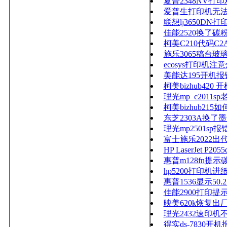
夏普2348NV打
爱普生打印机无
联想lj3650D
佳能2520换了
柯美C210代码C2A
施乐3065稿台
ecosys打印机
美能达195开机报
柯美bizhub420 
理光mp_c2011sp
柯美bizhub2
东芝2303A换
理光mp2501sp报错s
富士施乐2022出代
HP LaserJet 
惠普m128fn提
hp5200打印机
惠普1536显示50
佳能2900打印提
映美620k恢复出
理光2432速印
得实ds-7830