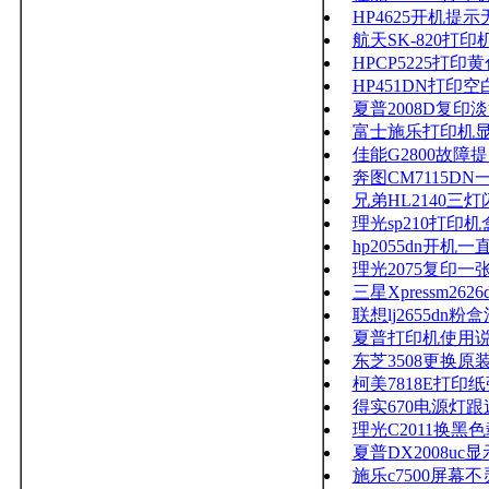
HP4625开机提
航天SK-820打
HPCP5225打
HP451DN打印
夏普2008D复
富士施乐打印机
佳能G2800故障提
奔图CM7115D
兄弟HL2140三
理光sp210打印
hp2055dn开机
理光2075复印一
三星Xpressm
联想lj2655dn粉
夏普打印机使用
东芝3508更换原
柯美7818E打印
得实670电源灯
理光C2011换
夏普DX2008uc
施乐c7500屏幕