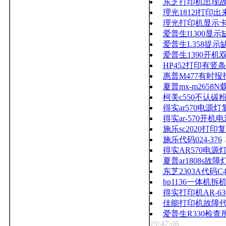
东芝打印机出现故
理光1812l打
理光打印机显示
爱普生l1300显
爱普生L358提
爱普生1390开机
HP452打印有竖
惠普M477有时
夏普mx-m2658
柯美c550不认
得实ar570电源
得实ar-570开
施乐sc2020
施乐代码024-376
得实AR570电
夏普ar1808s故
东芝2303A代码C4
hp1136一体机拆
得实打印机AR-6
佳能打印机故障代码
爱普生R330检
19:47:06