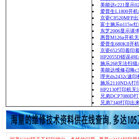
美能达c221显示0
爱普生L1800开
京瓷C8520MFP
富士施乐p115w
东芝2006显示请
惠普M126a开机
爱普生680KI
京瓷6525印着印
HP2055D错误49Er
施乐268无法扫描
美能达维修召唤c3
理光dx2432c
施乐2110ND
HP2130打印机
兄弟DCP7080
兄弟7340打印出