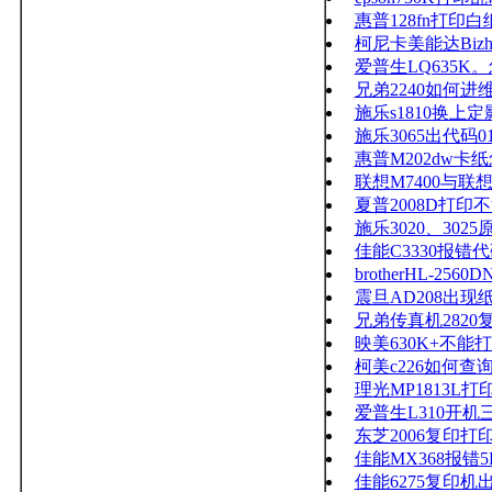
惠普128fn打印
柯尼卡美能达Bizh
爱普生LQ635K
兄弟2240如何进
施乐s1810换上
施乐3065出代码010-
惠普M202dw卡
联想M7400与联想
夏普2008D打印
施乐3020、30
佳能C3330报错代码E
brotherHL-25
震旦AD208出
兄弟传真机2820复印
映美630K+不能
柯美c226如何
理光MP1813
爱普生L310开
东芝2006复印
佳能MX368报错
佳能6275复印机出现E