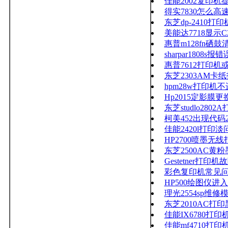
佳能2002复印机提示
得实7830怎么
东芝dp-2410打
美能达7718显示C2
惠普m128fn硒
sharpar1808s报
惠普7612打印机或
东芝2303AM卡纸
hpm28w打印机不
Hp2015定影膜
东芝studlo28
柯美452出现代码2
佳能2420l打印淡
HP2700喷墨无
东芝2500AC
Gestetner打印
彩色复印机常见
HP500绘图仪进
理光2554sp维修
东芝2010AC打
佳能IX6780打印
佳能mf4710打