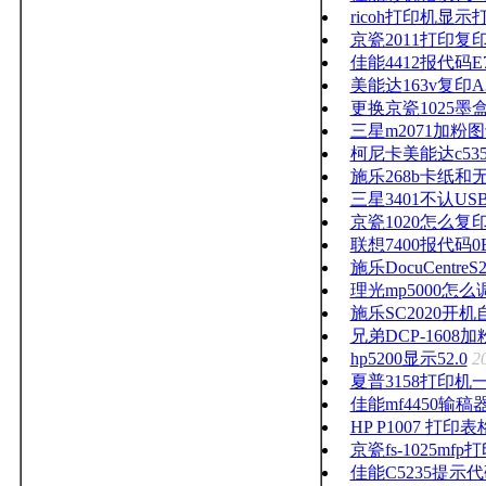
ricoh打印机显
京瓷2011打印
佳能4412报代码E
美能达163v复印
更换京瓷1025
三星m2071加粉
柯尼卡美能达c5
施乐268b卡纸和
三星3401不认U
京瓷1020怎么复
联想7400报代码0
施乐DocuCent
理光mp5000怎
施乐SC2020
兄弟DCP-160
hp5200显示52.0
2
夏普3158打印
佳能mf4450输稿
HP P1007 打
京瓷fs-1025m
佳能C5235提示代