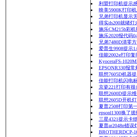
利盟打印机提示
映美5900K打印
兄弟打印机显示无
得实ds200就绪灯
施乐CM215b彩机
施乐2020报代码04
兄弟7480D清零
爱普生9908提示1A
佳能2002g打
KyoceraFS-10
EPSONR330报
联想7605D机器
佳能打印机闪电
京瓷221打印有
联想2600D提示维
联想2605D开机
夏普2508打印
epsonl1300
三星4321提示卡
夏普ar2048n错
BROTHERDCP