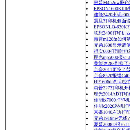
惠普M452nw
EPSON1600K
佳能2420出现e0000
震旦打印机侧面
EPSONLQ-6
联想2400打印机
惠普m128fn如何
兄弟1608显示
得实600打印时
理光mp5000报sc-3
美能达283刚换
京瓷2011更换
京瓷8520报错C40
HP1606dn打
惠普227打印机
理光2014AD
佳能ix7000打
佳能c2020彩机
京瓷1040左边
兄弟1919nw无
夏普2008D报E71