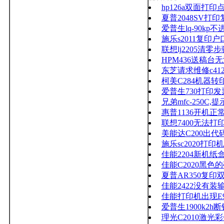
hp126a双面
夏普2048SV打
爱普生lq-90kp
施乐s2011复印
联想lj2205清零步
HPM436送稿台
东芝请求维修c41
柯美C284机器
爱普生730打印
兄弟mfc-250C,提
惠普1136开机正
联想7400无法打
美能达C200出代
施乐sc2020打印
佳能2204新机纸
佳能C2020黑
夏普AR350复印
佳能2422没有
佳能打印机出现E
爱普生1900k2
理光C2010激光