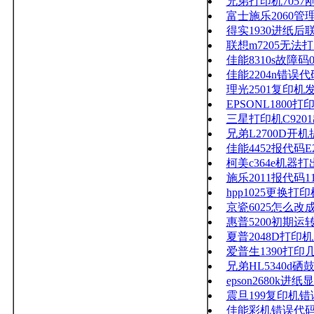
兄弟打印机705
富士施乐2060管
得实1930进纸后
联想m7205无法
佳能8310s故障码031
佳能2204n错误代码e
理光2501复印机
EPSONL180
三星打印机C9201
兄弟L2700D开
佳能4452报代码E
柯美c364e机器
施乐2011报代码11
hpp1025更换打
京瓷6025怎么改
惠普5200初期
夏普2048D打
爱普生1390打
兄弟HL5340d硒
epson2680k
震旦199复印机错误
佳能彩机错误代码e0