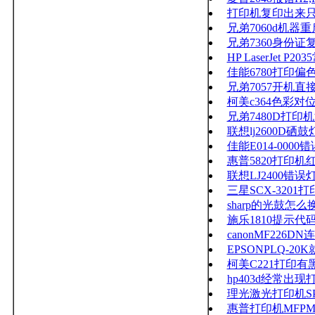
打印机复印出来
兄弟7060d机器
兄弟7360身份
HP LaserJet
佳能6780打印
兄弟7057开机
柯美c364色彩
兄弟7480D打印
联想lj2600D硒鼓
佳能E014-0000错
惠普5820打印机
联想LJ2400错
三星SCX-3201
sharp的光鼓怎么
施乐1810提示代码0
canonMF22
EPSONPLQ-2
柯美C221打印
hp403d经常出
理光激光打印机SP
惠普打印机MFP