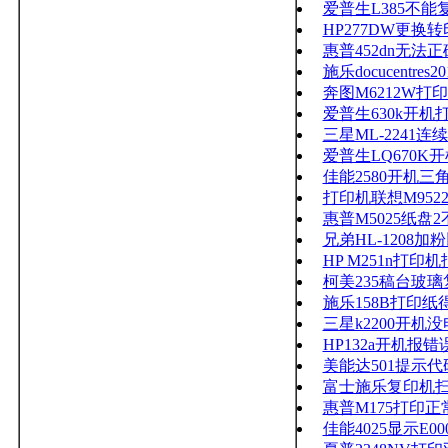
爱普生L385不
HP277DW更换
惠普452dn无
施乐docucentres
奔图M6212W
爱普生630k开
三星ML-2241
爱普生LQ670
佳能2580开机三
打印机联想M95
惠普M5025纸盘
兄弟HL-1208
HP M251n打印机
柯美235稿台玻
施乐158B打印
三星k2200开机
HP132a开机报错误
美能达501提示代码
富士施乐复印机
惠普M175打印
佳能4025显示E0000