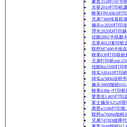
夏普3558打印卡纸
京瓷2010打印机
映美FP630KI
兄弟7380传真机
施乐sc2020打
理光2020D打印
佳能2002卡纸
京瓷4012i复印
联想M7400卡纸
映美630打印联
兄弟打印机mfc25
佳能lbp3500打
得实AR410打
得实ar580ii说明书
施乐3060报错010-
映美630k+打
爱普生L805打
富士施乐S2520
惠普p1106打印
联想m7600d加
兄弟7470D故障代
夏普2048报错H2,