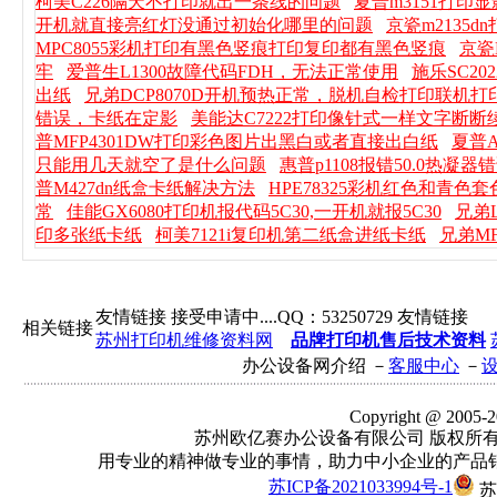
柯美C226隔天不打印就出一条线的问题
夏普m3151打印
开机就直接亮红灯没通过初始化哪里的问题
京瓷m2135
MPC8055彩机打印有黑色竖痕打印复印都有黑色竖痕
京瓷
牢
爱普生L1300故障代码FDH，无法正常使用
施乐SC20
出纸
兄弟DCP8070D开机预热正常，脱机自检打印联机
错误，卡纸在定影
美能达C7222打印像针式一样文字断
普MFP4301DW打印彩色图片出黑白或者直接出白纸
夏普
只能用几天就空了是什么问题
惠普p1108报错50.0热凝
普M427dn纸盒卡纸解决方法
HPE78325彩机红色和青色
常
佳能GX6080打印机报代码5C30,一开机就报5C30
兄弟
印多张纸卡纸
柯美7121i复印机第二纸盒进纸卡纸
兄弟M
友情链接 接受申请中....QQ：53250729 友情链接
相关链接
苏州打印机维修资料网
品牌打印机售后技术资料
办公设备网介绍 －
客服中心
－
Copyright @ 2005-202
苏州欧亿赛办公设备有限公司 版权所有 Email
用专业的精神做专业的事情，助力中小企业的产品
苏ICP备2021033994号-1
苏