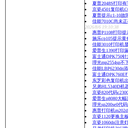
夏普2048S打印
京瓷4501复印机C
夏普提示c1-10
佳能7010C尚
2026/8/6 19:10:38
惠普P1108打印
施乐cp105提示
佳能3010打印机
爱普生1390打印
富士通DPK750
理光mp2554sp
佳能LBP6230dn
富士通DPK760
东芝彩色复印机出租维
兄弟HL5340D机
京瓷820代码c23
爱普生p8080
理光sp200se0代
惠普打印机m202
京瓷1120更换
京瓷1060dn注