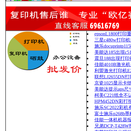
epsonL1800打
三星c480w打印
施乐docuprintp
美能达185出现c5
震旦188出现打印
佳能4010B激
利盟激光打印机E2
联想LJ2655D
京瓷1025显示卡纸
美能达提示aps尺
柯美C221纸盒不
HPM452DN彩打报
施乐SC2022彩
富士施乐p268b
佳能一体机机器报错E
兄弟DCP-T42